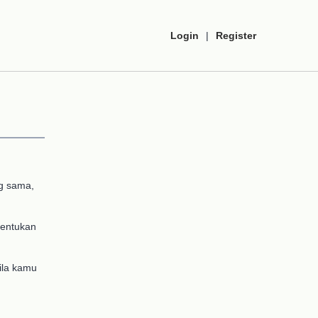
Login
|
Register
ng sama,
nentukan
Bila kamu