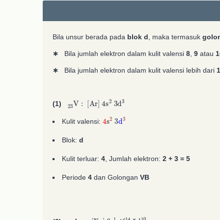
Bila unsur berada pada
blok d
, maka termasuk
golo
∗
Bila jumlah elektron dalam kulit valensi
8
,
9
atau
1
∗
Bila jumlah elektron dalam kulit valensi lebih dari
A
23
A
2
23
2
V
:
[
Ar
]
4
s
A
2
3
d
A
3
(1)
4
s
2
3
d
3
Kulit valensi:
Blok:
d
Kulit terluar:
4
, Jumlah elektron:
2 + 3 =
5
Periode
4
dan Golongan
VB
A
79
A
2
79
2
Au
:
[
Xe
]
6
s
A
1
4
f
A
14
5
d
A
10