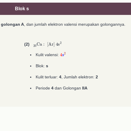
Blok s
k
golongan A
, dan jumlah elektron valensi merupakan golongannya.
A
20
A
2
20
2
Ca
:
[
Ar
]
4
s
A
2
(2)
4
s
2
Kulit valensi:
Blok:
s
Kulit terluar:
4
, Jumlah elektron:
2
Periode
4
dan Golongan
IIA