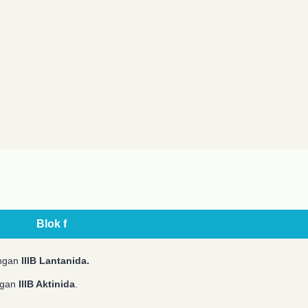
Blok f
ongan
IIIB Lantanida.
ngan
IIIB Aktinida
.