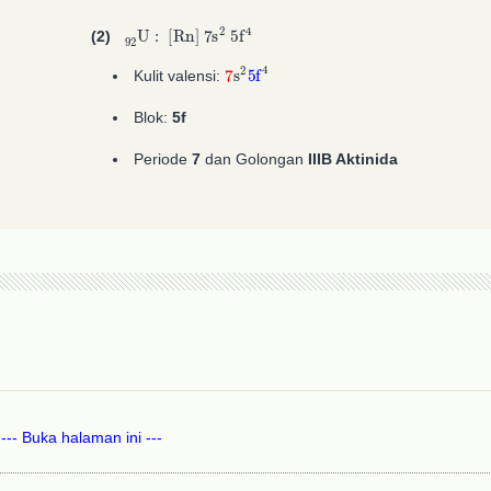
A
92
A
2
92
2
U
:
[
Rn
]
7
s
A
2
5
f
A
4
(2)
7
s
A
2
5
f
4
Kulit valensi:
Blok:
5f
Periode
7
dan Golongan
IIIB Aktinida
--- Buka halaman ini ---