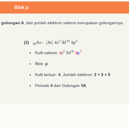
Blok p
k
golongan A
, dan jumlah elektron valensi merupakan golongannya.
A
33
A
2
33
2
As
:
[
Ar
]
4
s
A
2
3
d
A
10
4
p
A
3
(2)
4
s
2
3
d
A
10
4
p
3
Kulit valensi:
Blok:
p
Kulit terluar:
4
, Jumlah elektron:
2 + 3 = 5
Periode
4
dan Golongan
VA