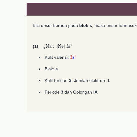
Bila unsur berada pada
blok s
, maka unsur termasu
A
11
A
2
11
2
Na
:
[
Ne
]
3
s
A
1
(1)
3
s
1
Kulit valensi:
Blok:
s
Kulit terluar:
3
, Jumlah elektron:
1
Periode
3
dan Golongan
IA