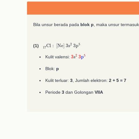
Bila unsur berada pada
blok p
, maka unsur termasu
A
17
A
2
17
2
Cl
:
[
Ne
]
3
s
A
2
3
p
A
5
(1)
3
s
2
3
p
5
Kulit valensi:
Blok:
p
Kulit terluar:
3
, Jumlah elektron:
2 + 5 = 7
Periode
3
dan Golongan
VIIA