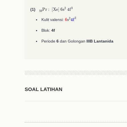
A
59
A
2
59
2
Pr
:
[
Xe
]
6
s
A
2
4
f
A
3
(1)
6
s
A
2
4
f
3
Kulit valensi:
Blok:
4f
Periode
6
dan Golongan
IIIB Lantanida
SOAL LATIHAN