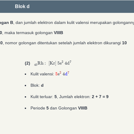
Blok d
ngan B
, dan jumlah elektron dalam kulit valensi merupakan golongann
0
, maka termasuk golongan
VIIIB
10
, nomor golongan ditentukan setelah jumlah elektron dikurangi
10
A
45
A
2
45
2
Rh
:
[
Kr
]
5
s
A
2
4
d
A
7
(2)
5
s
2
4
d
7
Kulit valensi:
Blok:
d
Kulit terluar:
5
, Jumlah elektron:
2 + 7 =
9
Periode
5
dan Golongan
VIIIB