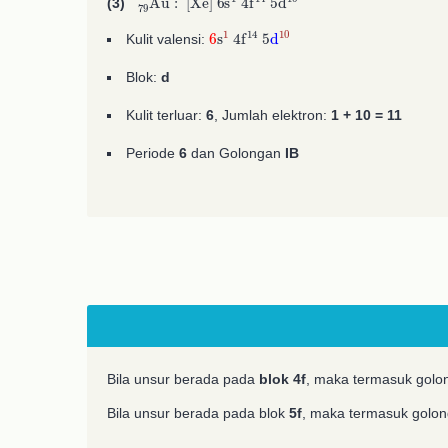
(3)
6
s
1
4
f
A
14
5
d
10
Kulit valensi:
Blok:
d
Kulit terluar:
6
, Jumlah elektron:
1 + 10 =
11
Periode
6
dan Golongan
IB
Bila unsur berada pada
blok 4f
, maka termasuk gol
Bila unsur berada pada blok
5f
, maka termasuk golo