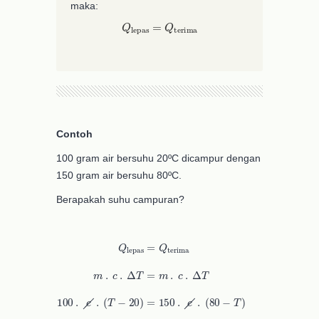
maka:
Q
lepas
=
Q
terima
Contoh
100 gram air bersuhu 20ºC dicampur dengan
150 gram air bersuhu 80ºC.
Berapakah suhu campuran?
(
80
Q
−
lepas
T
)
100
=
T
Q
−
terima
2.000
(
T
−
20
=
m
12.000
)
.
=
c
150
.
Δ
T
=
−
.
c
m
150
.
.
c
T
.
Δ
100
T
100
T
+
.
150
c
.
T
=
12.000
+
2.