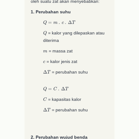
oleh suatu zat akan menyebabkan:
1. Perubahan suhu
Q
=
m
.
c
.
Δ
T
Q
= kalor yang dilepaskan atau
diterima
m
= massa zat
c
= kalor jenis zat
Δ
T
= perubahan suhu
Q
=
C
.
Δ
T
C
= kapasitas kalor
Δ
T
= perubahan suhu
2. Perubahan wujud benda