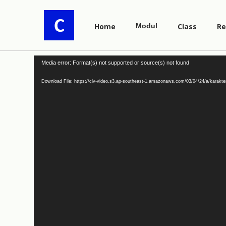
Home
Modul
Class
Re
Video
Media error: Format(s) not supported or source(s) not found
Player
Download File: https://clv-video.s3.ap-southeast-1.amazonaws.com/03/04/24/a/karakt