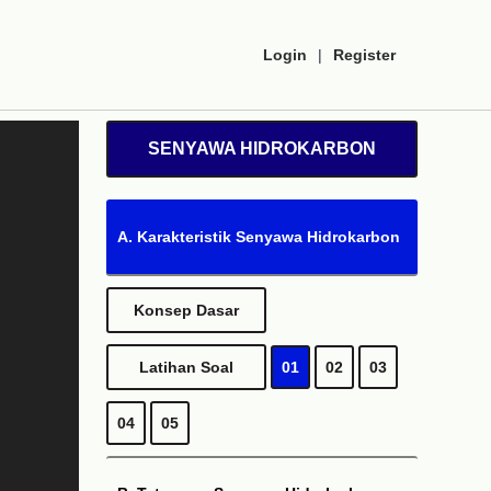
Login
|
Register
SENYAWA HIDROKARBON
A. Karakteristik Senyawa Hidrokarbon
Konsep Dasar
Latihan Soal
01
02
03
04
05