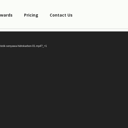
wards
Pricing
Contact Us
eristik-senyawa-hidrokarbon-01.mp4?_=1