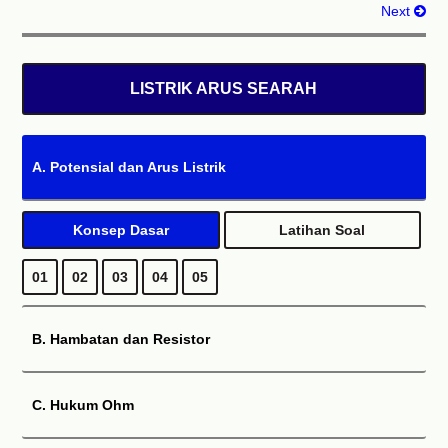
Next
LISTRIK ARUS SEARAH
A. Potensial dan Arus Listrik
Konsep Dasar
Latihan Soal
01
02
03
04
05
B. Hambatan dan Resistor
C. Hukum Ohm