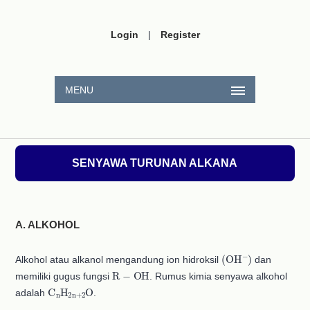
Login
|
Register
MENU
SENYAWA TURUNAN ALKANA
A. ALKOHOL
(
OH
A
−
)
Alkohol atau alkanol mengandung ion hidroksil
dan
R
−
OH
memiliki gugus fungsi
. Rumus kimia senyawa alkohol
C
A
n
H
A
2n+2
O
adalah
.