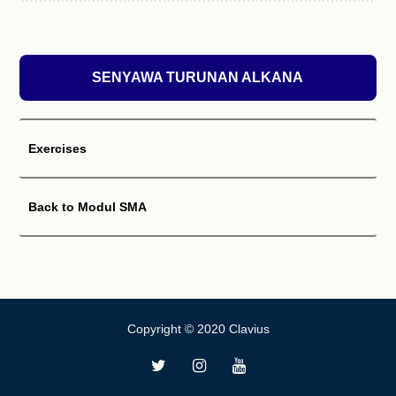
2. Atom C yang memiliki jarak terdekat dengan gugus OH
memiliki nomor 1
3. Nama cabang disusun berdasarkan abjad dan diletakkan di
SENYAWA TURUNAN ALKANA
awal
4. Senyawa alkohol yang tidak memiliki cabang dan gugus OH
terletak pada nomor 1 diberi awalan n
Exercises
Contoh-contoh penamaan alkohol
Back to Modul SMA
n−propanol
Copyright © 2020 Clavius