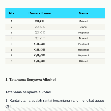
No
Rumus Kimia
Nama
CH
A
3
OH
1
Metanol
C
A
2
H
A
5
OH
2
Etanol
C
A
3
H
A
7
OH
3
Propanol
C
A
4
H
A
9
OH
4
Butanol
C
A
5
H
A
11
OH
5
Pentanol
C
A
6
H
A
13
OH
6
Heksanol
C
A
7
H
A
15
OH
7
Heptanol
C
A
8
H
A
17
OH
8
Oktanol
1. Tatanama Senyawa Alkohol
Tatanama senyawa alkohol
1. Rantai utama adalah rantai terpanjang yang mengikat gugus
OH